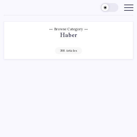
Skip
to
content
Browse Category
Haber
398 Articles