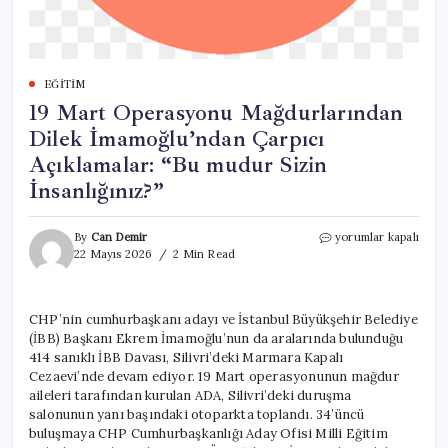
EĞITIM
19 Mart Operasyonu Mağdurlarından
Dilek İmamoğlu’ndan Çarpıcı
Açıklamalar: “Bu mudur Sizin
İnsanlığınız?”
19
By
Can Demir
yorumlar kapalı
Mart
22 Mayıs 2026
2 Min Read
Operasyonu
Mağdurlarından
Dilek
CHP’nin cumhurbaşkanı adayı ve İstanbul Büyükşehir Belediye
İmamoğlu’ndan
(İBB) Başkanı Ekrem İmamoğlu’nun da aralarında bulunduğu
Çarpıcı
Açıklamalar:
414 sanıklı İBB Davası, Silivri’deki Marmara Kapalı
“Bu
Cezaevi’nde devam ediyor. 19 Mart operasyonunun mağdur
mudur
aileleri tarafından kurulan ADA, Silivri’deki duruşma
Sizin
salonunun yanı başındaki otoparkta toplandı. 34’üncü
İnsanlığınız?”
buluşmaya CHP Cumhurbaşkanlığı Aday Ofisi Milli Eğitim
için