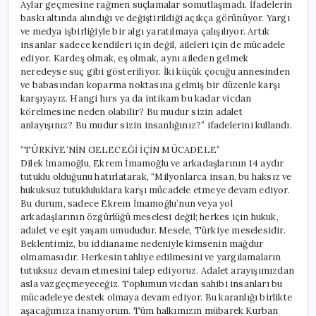
Aylar geçmesine rağmen suçlamalar somutlaşmadı. İfadelerin
baskı altında alındığı ve değiştirildiği açıkça görünüyor. Yargı
ve medya işbirliğiyle bir algı yaratılmaya çalışılıyor. Artık
insanlar sadece kendileri için değil, aileleri için de mücadele
ediyor. Kardeş olmak, eş olmak, aynı aileden gelmek
neredeyse suç gibi gösteriliyor. İki küçük çocuğu annesinden
ve babasından koparma noktasına gelmiş bir düzenle karşı
karşıyayız. Hangi hırs ya da intikam bu kadar vicdan
körelmesine neden olabilir? Bu mudur sizin adalet
anlayışınız? Bu mudur sizin insanlığınız?” ifadelerini kullandı.
“TÜRKİYE’NİN GELECEĞİ İÇİN MÜCADELE”
Dilek İmamoğlu, Ekrem İmamoğlu ve arkadaşlarının 14 aydır
tutuklu olduğunu hatırlatarak, “Milyonlarca insan, bu haksız ve
hukuksuz tutukluluklara karşı mücadele etmeye devam ediyor.
Bu durum, sadece Ekrem İmamoğlu’nun veya yol
arkadaşlarının özgürlüğü meselesi değil; herkes için hukuk,
adalet ve eşit yaşam umududur. Mesele, Türkiye meselesidir.
Beklentimiz, bu iddianame nedeniyle kimsenin mağdur
olmamasıdır. Herkesin tahliye edilmesini ve yargılamaların
tutuksuz devam etmesini talep ediyoruz. Adalet arayışımızdan
asla vazgeçmeyeceğiz. Toplumun vicdan sahibi insanları bu
mücadeleye destek olmaya devam ediyor. Bu karanlığı birlikte
aşacağımıza inanıyorum. Tüm halkımızın mübarek Kurban