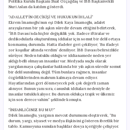
Politika Kurulu Başkanı Suat Özçağdaş ve İBB Başkanvekili
Nuri Aslan da katılım gösterdi.
“ADALLETİN GECİKİŞİ VE HUKUKUN İHLALİ”
Ekrem İmamoğlu’nun eşi Dilek Kaya İmamoğlu, adalet
arayışlarının bir yılı aşkın süredir devam ettiğini belirterek,
“İBB Davası’nda hiçbir değişiklik yok. Sadece iftiralar ve
dedikodularla oluşturulmuş iddialar için somut bir delil ortaya
konmamış durumda. Hatta ifadeler geri çekiliyor; ‘Bu ifadeyi
zor koşullar altında verdim’ deniliyor. İBB Davası belirsizlikle
sürüyor. Neden tutuklu olduğu ve iddianamede neden yer
aldığı belli olmayan insanlar var. Medyada suçlu olarak
yargılanmaya çalışılanlar hakkında bir yılı aşkın süredir somut
bir delil sunulmuş değil. Tüm bunlara rağmen, insanlar
özgürlüklerinden mahrum kalmaya devam ediyor.
Hayatlarından geri dönmeyecek pek çok değerli zaman
alınıyor. Bunun yanı sıra, casusluk iddiaları nedeniyle de
insanlar tutuklu kalıyor. Bu durum oldukça trajik ve ülkemiz
için son derece vahim” şeklinde konuştu.
“İNSANLIĞINIZ BU MU?”
Dilek İmamoğlu, yargının mevcut durumunu eleştirerek, “Bu
durum, yargı, siyaset ve medya ilişkisini gösteren ibretlik bir
tablo. Kamuoyuna sunulan başlıklar dosya içeriğiyle çelişiyor.