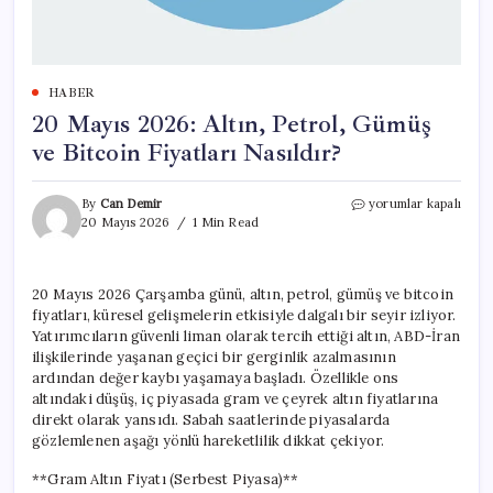
HABER
20 Mayıs 2026: Altın, Petrol, Gümüş
ve Bitcoin Fiyatları Nasıldır?
20
By
Can Demir
yorumlar kapalı
Mayıs
20 Mayıs 2026
1 Min Read
2026:
Altın,
Petrol,
20 Mayıs 2026 Çarşamba günü, altın, petrol, gümüş ve bitcoin
Gümüş
fiyatları, küresel gelişmelerin etkisiyle dalgalı bir seyir izliyor.
ve
Bitcoin
Yatırımcıların güvenli liman olarak tercih ettiği altın, ABD-İran
Fiyatları
ilişkilerinde yaşanan geçici bir gerginlik azalmasının
Nasıldır?
ardından değer kaybı yaşamaya başladı. Özellikle ons
için
altındaki düşüş, iç piyasada gram ve çeyrek altın fiyatlarına
direkt olarak yansıdı. Sabah saatlerinde piyasalarda
gözlemlenen aşağı yönlü hareketlilik dikkat çekiyor.
**Gram Altın Fiyatı (Serbest Piyasa)**