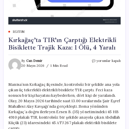
EĞITIM
Kırkağaç’ta TIR’ın Çarptığı Elektrikli
Bisiklette Trajik Kaza: 1 Ölü, 4 Yaralı
Kırkağaç’ta
By
Can Demir
yorumlar kapalı
TIR’ın
20 Mayıs 2026
1 Min Read
Çarptığı
Elektrikli
Bisiklette
Manisa’nın Kırkağaç ilçesinde, kontrolsüz bir şekilde ana yola
Trajik
çıkan üç tekerlekli elektrikli bisiklete TIR çarptı. Feci kaza
Kaza:
1
sonucu bir kişi hayatını kaybederken, dört kişi de yaralandı.
Ölü,
Olay, 20 Mayıs 2026 tarihinde saat 13.00 sıralarında Şair Eşref
4
Mahallesi Alay Kavşağı’nda gerçekleşti. Soma yönünden
Yaralı
Kırkağaç’a doğru ilerleyen Ersen B. (35) yönetimindeki 45 HB
için
4910 plakalı TIR, kontrolsüz bir şekilde anayola çıkan Abdullah
Küçük (23) idaresindeki 45 ATJ 267 plakalı elektrikli bisiklete
çarptı.