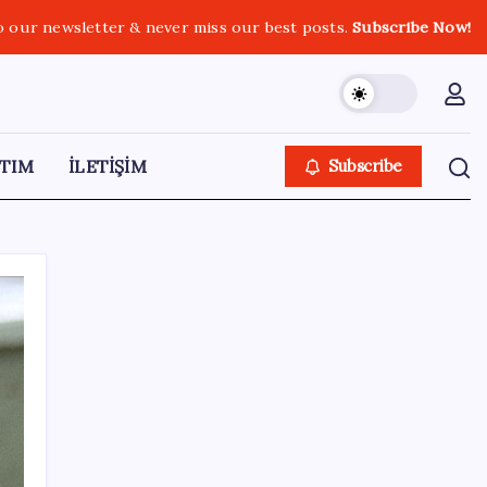
o our newsletter & never miss our best posts.
Subscribe Now!
TIM
İLETİŞİM
Subscribe
SON YAZILAR
Sağlıkta yeni dönem başladı! 81 ilde
tamamen ücretsiz