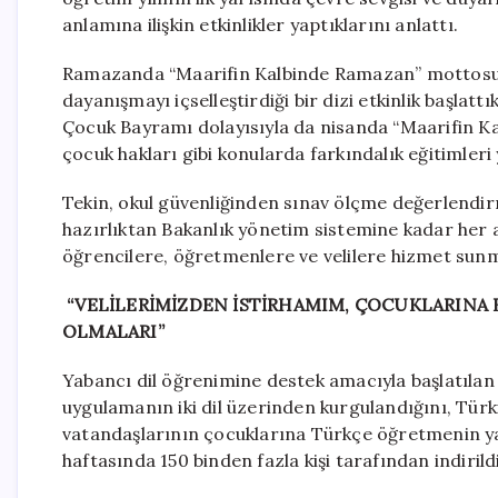
anlamına ilişkin etkinlikler yaptıklarını anlattı.
Ramazanda “Maarifin Kalbinde Ramazan” mottosuy
dayanışmayı içselleştirdiği bir dizi etkinlik başlat
Çocuk Bayramı dolayısıyla da nisanda “Maarifin K
çocuk hakları gibi konularda farkındalık eğitimleri y
Tekin, okul güvenliğinden sınav ölçme değerlendi
hazırlıktan Bakanlık yönetim sistemine kadar her a
öğrencilere, öğretmenlere ve velilere hizmet sunmay
“VELİLERİMİZDEN İSTİRHAMIM, ÇOCUKLARINA 
OLMALARI”
Yabancı dil öğrenimine destek amacıyla başlatılan 
uygulamanın iki dil üzerinden kurgulandığını, Türk
vatandaşlarının çocuklarına Türkçe öğretmenin yanı
haftasında 150 binden fazla kişi tarafından indirildi