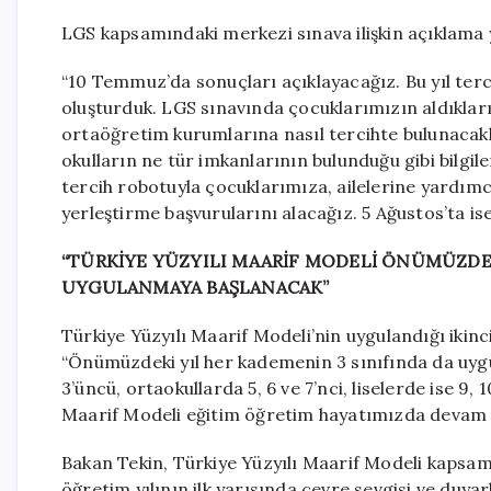
LGS kapsamındaki merkezi sınava ilişkin açıklama 
“10 Temmuz’da sonuçları açıklayacağız. Bu yıl terc
oluşturduk. LGS sınavında çocuklarımızın aldıkları
ortaöğretim kurumlarına nasıl tercihte bulunacakla
okulların ne tür imkanlarının bulunduğu gibi bilgile
tercih robotuyla çocuklarımıza, ailelerine yardım
yerleştirme başvurularını alacağız. 5 Ağustos’ta is
“TÜRKİYE YÜZYILI MAARİF MODELİ ÖNÜMÜZDEK
UYGULANMAYA BAŞLANACAK”
Türkiye Yüzyılı Maarif Modeli’nin uygulandığı ikinc
“Önümüzdeki yıl her kademenin 3 sınıfında da uygul
3’üncü, ortaokullarda 5, 6 ve 7’nci, liselerde ise 9, 
Maarif Modeli eğitim öğretim hayatımızda devam 
Bakan Tekin, Türkiye Yüzyılı Maarif Modeli kapsam
öğretim yılının ilk yarısında çevre sevgisi ve duyarl