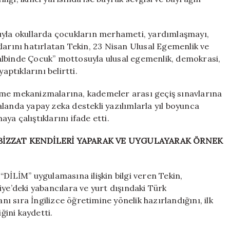
la okullarda çocukların merhameti, yardımlaşmayı,
tıklarını hatırlatan Tekin, 23 Nisan Ulusal Egemenlik ve
albinde Çocuk” mottosuyla ulusal egemenlik, demokrasi,
aptıklarını belirtti.
rme mekanizmalarına, kademeler arası geçiş sınavlarına
landa yapay zeka destekli yazılımlarla yıl boyunca
a çalıştıklarını ifade etti.
BİZZAT KENDİLERİ YAPARAK VE UYGULAYARAK ÖRNEK
“DİLİM” uygulamasına ilişkin bilgi veren Tekin,
iye’deki yabancılara ve yurt dışındaki Türk
 sıra İngilizce öğretimine yönelik hazırlandığını, ilk
ğini kaydetti.