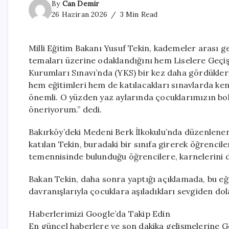
By
Can Demir
26 Haziran 2026
3 Min Read
Milli Eğitim Bakanı Yusuf Tekin, kademeler arası 
temaları üzerine odaklandığını hem Liselere Geçi
Kurumları Sınavı’nda (YKS) bir kez daha gördükleri
hem eğitimleri hem de katılacakları sınavlarda ken
önemli. O yüzden yaz aylarında çocuklarımızın bol 
öneriyorum.” dedi.
Bakırköy’deki Medeni Berk İlkokulu’nda düzenlene
katılan Tekin, buradaki bir sınıfa girerek öğrenciler
temennisinde bulunduğu öğrencilere, karnelerini d
Bakan Tekin, daha sonra yaptığı açıklamada, bu eği
davranışlarıyla çocuklara aşıladıkları sevgiden do
Haberlerimizi Google’da Takip Edin
En güncel haberlere ve son dakika gelişmelerine Go