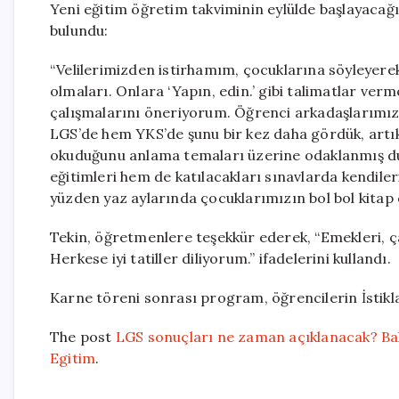
Yeni eğitim öğretim takviminin eylülde başlayacağın
bulundu:
“Velilerimizden istirhamım, çocuklarına söyleyerek
olmaları. Onlara ‘Yapın, edin.’ gibi talimatlar ve
çalışmalarını öneriyorum. Öğrenci arkadaşlarımıza 
LGS’de hem YKS’de şunu bir kez daha gördük, artı
okuduğunu anlama temaları üzerine odaklanmış du
eğitimleri hem de katılacakları sınavlarda kendile
yüzden yaz aylarında çocuklarımızın bol bol kitap 
Tekin, öğretmenlere teşekkür ederek, “Emekleri, çab
Herkese iyi tatiller diliyorum.” ifadelerini kullandı.
Karne töreni sonrası program, öğrencilerin İstikl
The post
LGS sonuçları ne zaman açıklanacak? Ba
Egitim
.