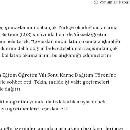
LGS
yorumlar kapal
sonuçları
ne
zaman
açıklanacak?
geçiş sınavlarının daha çok Türkçe okuduğunu anlama
Bakan
ş Sistemi (LGS) sınavında hem de Yükseköğretim
Tekin’den
ni belirterek, “Çocuklarımızın kitap okuma alışkanlığı
açıklama
dilerini daha doğru ifade edebilmeleri açısından çok
geldi
bol kitap okumalarını, bu alışkanlığı edinmelerini
için
n Eğitim Öğretim Yılı Sonu Karne Dağıtım Töreni’ne
le sohbet etti. Tekin, tatilde iyi vakit geçirmeleri
e dağıttı.
tim öğretim yılında da fedakarlıklarıyla, örnek
layı öğretmenlere teşekkür etti.
ogle üzerinden anında ulaşmak için bizi favorilerinize