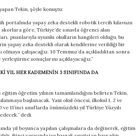
yapan Tekin, şöyle konuştu:
ih portalında yapay zeka destekli robotik tercih kılavuzu
 skorlara göre, Türkiye’de sınavla öğrenci alan
rı, puanlarıyla uyumlu okulların hangileri olduğu, bu
rin yapay zeka destekli olarak kendilerine verildiği bir
cı olmaya çalışacağız. 10 Temmuz’da açıkladıktan sonra
e yerleştirme sonuçlarını açıklayacağız.”
İ YIL HER KADEMENİN 3 SINIFINDA DA
i eğitim öğretim yılının tamamlandığını belirten Tekin,
anmaya başlanacak. Yani okul öncesi, ilkokul 1, 2 ve
10 ve 11’inci sınıflarda önümüzdeki yıl Türkiye Yüzyılı
edecek.” dedi.
ında yıl boyunca yapılan çalışmalara da değinerek, eğitim
ılığı, ikinci yarısında ise bayrak sevgisi ve bayrağın