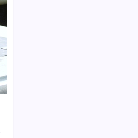
ABD’de 25 eyalet Trump yönetimine dava
açtı
Apple ile İngiltere Arasında iCloud Veri
Krizi
Daha Yeni Vizyona Girmişti: Spider-Man:
Brand New Day X’e Düştü
Bakan Bolat, esnafa finansman desteğinin
ayrıntılarını açıkladı
Öğretmen eğitiminde dijital dönem
Apple Bellek Krizinde: Fiyatlar Düşmeyecek
Yeni KAAN Prototipi KAAN-1 Taksi Testini
Başarıyla Tamamladı
CHP Vezirköprü ilçe teşkilatından istifa
edenler, YENİ Parti’ye katıldı
ATA AÖF bütünleme sınavları ne zaman,
saat kaçta? ATA AÖF bütünleme sınav giriş