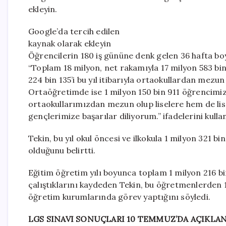
ekleyin.
Google’da tercih edilen
kaynak olarak ekleyin
Öğrencilerin 180 iş gününe denk gelen 36 hafta boy
“Toplam 18 milyon, net rakamıyla 17 milyon 583 bin
224 bin 135’i bu yıl itibarıyla ortaokullardan me
Ortaöğretimde ise 1 milyon 150 bin 911 öğrencimi
ortaokullarımızdan mezun olup liselere hem de l
gençlerimize başarılar diliyorum.” ifadelerini kulla
Tekin, bu yıl okul öncesi ve ilkokula 1 milyon 321 b
olduğunu belirtti.
Eğitim öğretim yılı boyunca toplam 1 milyon 216 
çalıştıklarını kaydeden Tekin, bu öğretmenlerden 1 
öğretim kurumlarında görev yaptığını söyledi.
LGS SINAVI SONUÇLARI 10 TEMMUZ’DA AÇIKLA