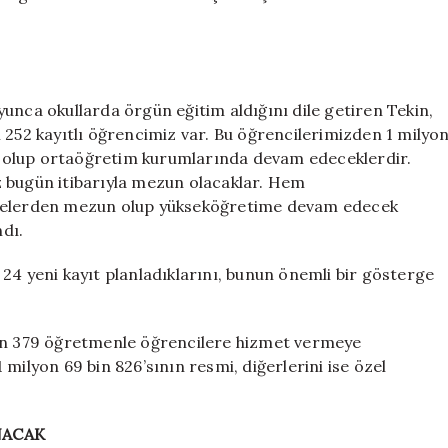
unca okullarda örgün eğitim aldığını dile getiren Tekin,
 252 kayıtlı öğrencimiz var. Bu öğrencilerimizden 1 milyo
zun olup ortaöğretim kurumlarında devam edeceklerdir.
z bugün itibarıyla mezun olacaklar. Hem
iselerden mezun olup yükseköğretime devam edecek
ndı.
in 24 yeni kayıt planladıklarını, bunun önemli bir gösterge
bin 379 öğretmenle öğrencilere hizmet vermeye
milyon 69 bin 826’sının resmi, diğerlerini ise özel
NACAK