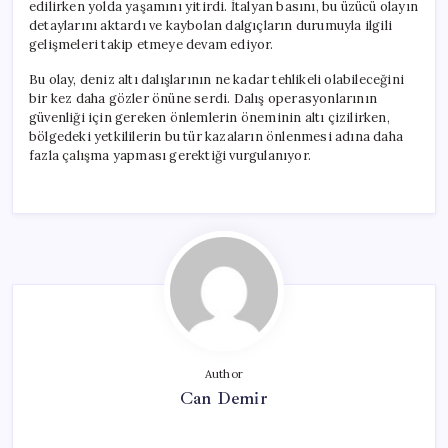
edilirken yolda yaşamını yitirdi. İtalyan basını, bu üzücü olayın
detaylarını aktardı ve kaybolan dalgıçların durumuyla ilgili
gelişmeleri takip etmeye devam ediyor.
Bu olay, deniz altı dalışlarının ne kadar tehlikeli olabileceğini
bir kez daha gözler önüne serdi. Dalış operasyonlarının
güvenliği için gereken önlemlerin öneminin altı çizilirken,
bölgedeki yetkililerin bu tür kazaların önlenmesi adına daha
fazla çalışma yapması gerektiği vurgulanıyor.
Author
Can Demir