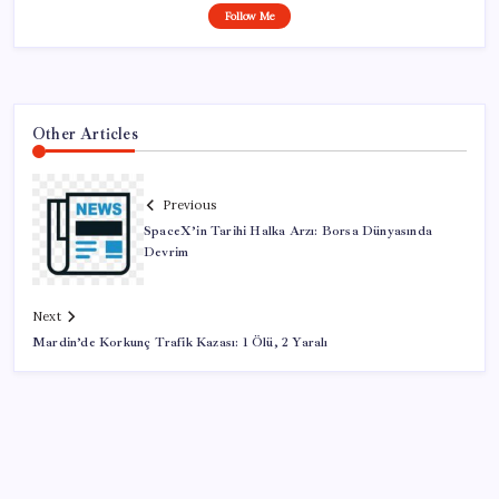
Follow Me
Other Articles
Previous
SpaceX’in Tarihi Halka Arzı: Borsa Dünyasında
Devrim
Next
Mardin’de Korkunç Trafik Kazası: 1 Ölü, 2 Yaralı