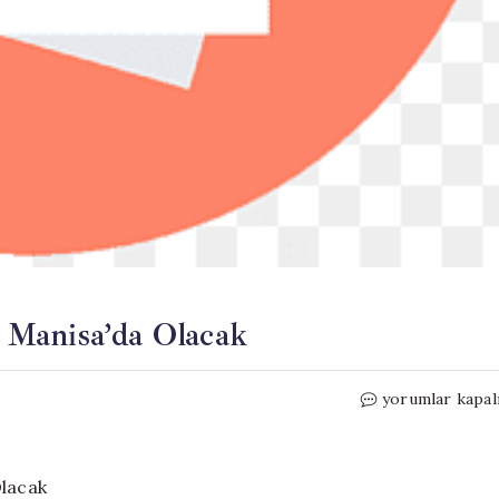
 Manisa’da Olacak
Özgür
yorumlar kapal
Özel
Bayramın
İlk
Günü