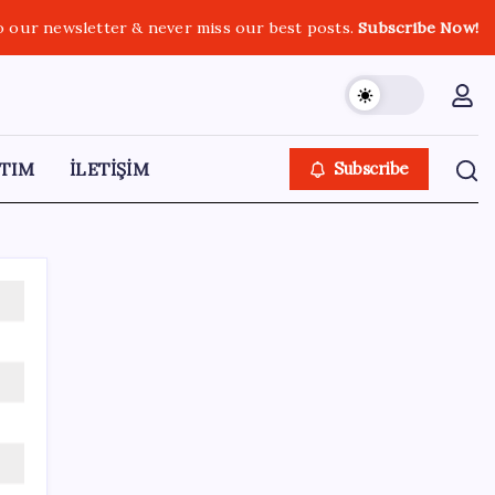
o our newsletter & never miss our best posts.
Subscribe Now!
TIM
İLETİŞİM
Subscribe
SON YAZILAR
Sağlıkta yeni dönem başladı! 81 ilde
tamamen ücretsiz