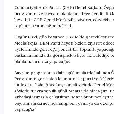
Cumhuriyet Halk Partisi (CHP) Genel Başkanı Özgür
programını ve bayram planlarını değerlendirdi. G
heyetinin CHP Genel Merkezi’ni ziyaret edeceğini 
toplantısı yapacağını belirtti.
Özgür Özel, gün boyunca TBMM’de gerçekleştireceği 
Meclis’teyiz. DEM Parti heyeti bizleri ziyaret ede
üyelerimizle geleceğe yönelik bir toplantı yapacağı
başkanlarımızla da görüşmek istiyoruz. Belediye b
planlamalarımızı yapacağız.”
Bayram programına dair açıklamalarda bulunan Öz
Programın geri kalan kısmının ise parti yetkililer
ifade etti. Daha önce bayram sürecinde Genel Merk
söyledi: “Bayramın ilk günü Manisa’da olacağım
Arkadaşlarımızla çalıştıktan sonra bunu netleştir
bayram süresince herhangi bir resmi ya da özel p
yapacağız.”