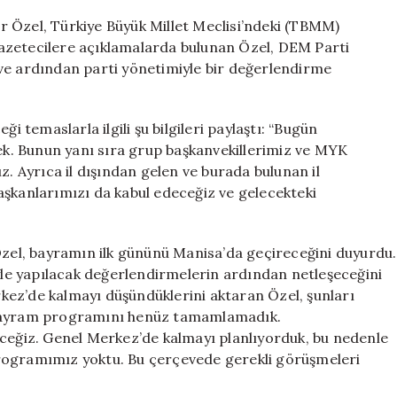
Manisa’da
 Özel, Türkiye Büyük Millet Meclisi’ndeki (TBMM)
Olacak
azetecilere açıklamalarda bulunan Özel, DEM Parti
için
ve ardından parti yönetimiyle bir değerlendirme
temaslarla ilgili şu bilgileri paylaştı: “Bugün
cek. Bunun yanı sıra grup başkanvekillerimiz ve MYK
z. Ayrıca il dışından gelen ve burada bulunan il
aşkanlarımızı da kabul edeceğiz ve gelecekteki
el, bayramın ilk gününü Manisa’da geçireceğini duyurdu.
iyle yapılacak değerlendirmelerin ardından netleşeceğini
ez’de kalmayı düşündüklerini aktaran Özel, şunları
. Bayram programını henüz tamamlamadık.
eceğiz. Genel Merkez’de kalmayı planlıyorduk, bu nedenle
rogramımız yoktu. Bu çerçevede gerekli görüşmeleri