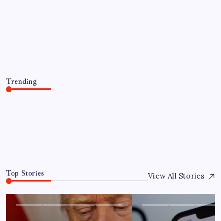
HABER
SAĞLIK
Sağlıkta yeni dönem başladı! 81 ilde
tamamen ücretsiz
By
Can Demir
4 Ağustos 2026
Trending
Sağlıkta yeni dönem başladı! 81 ilde tamamen ücretsiz
4 Ağustos 2026
0
Top Stories
View All Stories