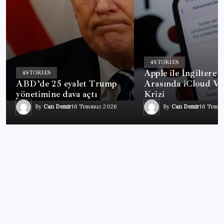
4
STORIES
Apple ile İngiltere
4
STORIES
ABD’de 25 eyalet Trump
Arasında iCloud Ve
yönetimine dava açtı
Krizi
By
Can Demir
16 Temmuz 2026
By
Can Demir
16 Temm