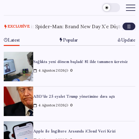
Skip
to
content
rmişti: Spider-Man: Brand New Day X’e Düştü
2 Ağustos 
EXCLUSIVE
Latest
Popular
Update
Sağlıkta yeni dönem başladı! 81 ilde tamamen ücretsiz
4 Ağustos 2026
0
ABD’de 25 eyalet Trump yönetimine dava açtı
4 Ağustos 2026
0
Apple ile İngiltere Arasında iCloud Veri Krizi