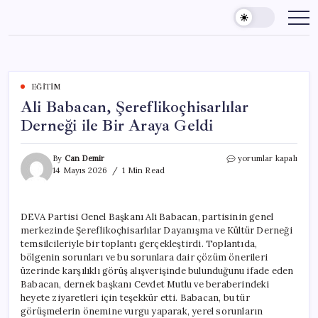
Skip
to
content
EĞITIM
Ali Babacan, Şereflikoçhisarlılar
Derneği ile Bir Araya Geldi
Ali
By
Can Demir
yorumlar kapalı
Babacan,
14 Mayıs 2026
1 Min Read
Şereflikoçhisarlılar
Derneği
ile
DEVA Partisi Genel Başkanı Ali Babacan, partisinin genel
Bir
merkezinde Şereflikoçhisarlılar Dayanışma ve Kültür Derneği
Araya
Geldi
temsilcileriyle bir toplantı gerçekleştirdi. Toplantıda,
için
bölgenin sorunları ve bu sorunlara dair çözüm önerileri
üzerinde karşılıklı görüş alışverişinde bulunduğunu ifade eden
Babacan, dernek başkanı Cevdet Mutlu ve beraberindeki
heyete ziyaretleri için teşekkür etti. Babacan, bu tür
görüşmelerin önemine vurgu yaparak, yerel sorunların