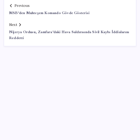
Previous
MSB’den Muhteşem Komando Gövde Gösterisi
Next
Nijerya Ordusu, Zamfara’daki Hava Saldırısında Sivil Kaybı İddialarını
Reddetti
SON YAZILAR
Ekran Kartı Fiyatlarına Zam Yolda: Yüzde 40’a Varan
Fiyat Artışı
İYİ Parti’den ‘çerçeve yasa’ hamlesi: Komisyon’dan