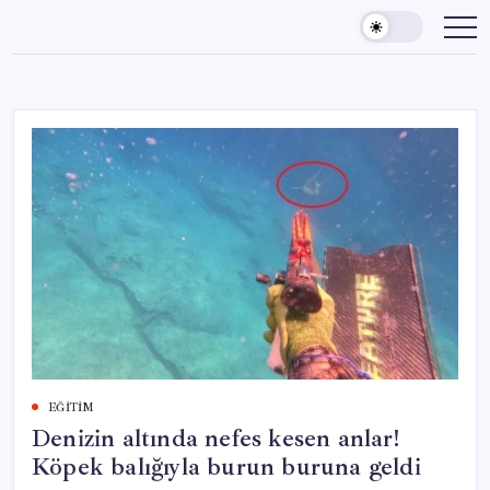
Skip
to
content
EĞITIM
Denizin altında nefes kesen anlar!
Köpek balığıyla burun buruna geldi