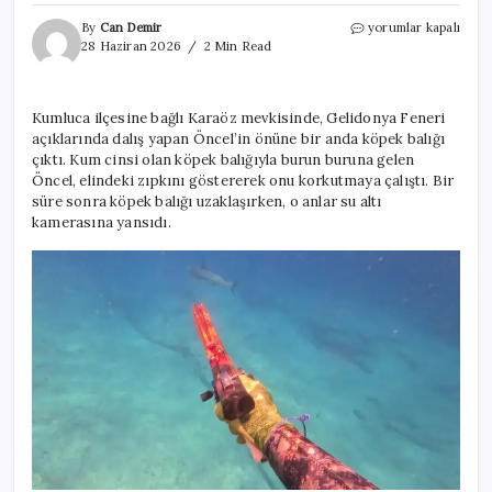
Denizin
By
Can Demir
yorumlar kapalı
altında
28 Haziran 2026
2 Min Read
nefes
kesen
anlar!
Kumluca ilçesine bağlı Karaöz mevkisinde, Gelidonya Feneri
Köpek
açıklarında dalış yapan Öncel’in önüne bir anda köpek balığı
balığıyla
burun
çıktı. Kum cinsi olan köpek balığıyla burun buruna gelen
buruna
Öncel, elindeki zıpkını göstererek onu korkutmaya çalıştı. Bir
geldi
süre sonra köpek balığı uzaklaşırken, o anlar su altı
için
kamerasına yansıdı.