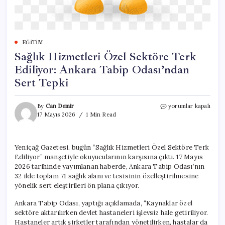
EĞITIM
Sağlık Hizmetleri Özel Sektöre Terk
Ediliyor: Ankara Tabip Odası’ndan
Sert Tepki
Sağlık
By
Can Demir
yorumlar kapalı
Hizmetleri
17 Mayıs 2026
1 Min Read
Özel
Sektöre
Terk
Yeniçağ Gazetesi, bugün “Sağlık Hizmetleri Özel Sektöre Terk
Ediliyor:
Ediliyor” manşetiyle okuyucularının karşısına çıktı. 17 Mayıs
Ankara
Tabip
2026 tarihinde yayımlanan haberde, Ankara Tabip Odası’nın
Odası’ndan
32 ilde toplam 71 sağlık alanı ve tesisinin özelleştirilmesine
Sert
yönelik sert eleştirileri ön plana çıkıyor.
Tepki
için
Ankara Tabip Odası, yaptığı açıklamada, “Kaynaklar özel
sektöre aktarılırken devlet hastaneleri işlevsiz hale getiriliyor.
Hastaneler artık şirketler tarafından yönetilirken, hastalar da