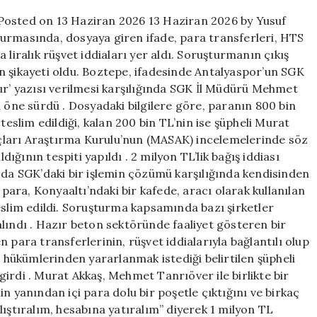
tutuklandı!
Posted on 13 Haziran 2026 13 Haziran 2026 by Yusuf
için
urmasında, dosyaya giren ifade, para transferleri, HTS
 liralık rüşvet iddiaları yer aldı. Soruşturmanın çıkış
n şikayeti oldu. Boztepe, ifadesinde Antalyaspor’un SGK
ur’ yazısı verilmesi karşılığında SGK İl Müdürü Mehmet
i öne sürdü . Dosyadaki bilgilere göre, paranın 800 bin
teslim edildiği, kalan 200 bin TL’nin ise şüpheli Murat
Suçları Araştırma Kurulu’nun (MASAK) incelemelerinde söz
ğının tespiti yapıldı . 2 milyon TL’lik bağış iddiası
 da SGK’daki bir işlemin çözümü karşılığında kendisinden
 para, Konyaaltı’ndaki bir kafede, aracı olarak kullanılan
eslim edildi. Soruşturma kapsamında bazı şirketler
lındı . Hazır beton sektöründe faaliyet gösteren bir
 para transferlerinin, rüşvet iddialarıyla bağlantılı olup
k hükümlerinden yararlanmak istediği belirtilen şüpheli
irdi . Murat Akkaş, Mehmet Tanrıöver ile birlikte bir
’nin yanından içi para dolu bir poşetle çıktığını ve birkaç
lıştıralım, hesabına yatıralım” diyerek 1 milyon TL