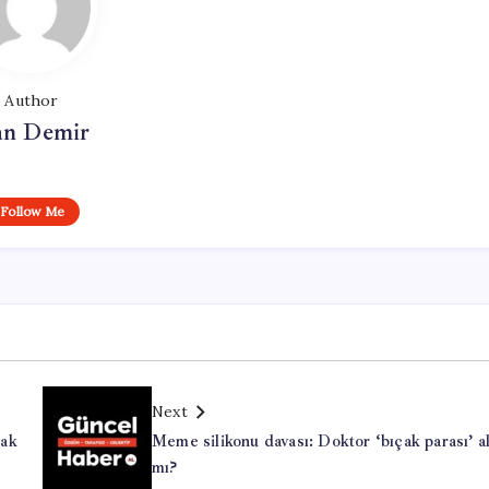
Author
n Demir
Follow Me
Next
rak
Meme silikonu davası: Doktor ‘bıçak parası’ a
mı?