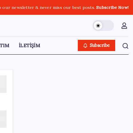
o our newsletter & never miss our best posts.
Subscribe Now!
TIM
İLETİŞİM
Subscribe
SON YAZILAR
Bulgaristan’da bir dönem bitiyor: Etiketler
tamamen değişecek