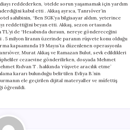
k iddiayı reddederken, ‘otelde sorun yaşamamak için yardım
derdiğini kabul etti . Akkaş ayrıca, Tanrıöver’in
 otel sahibinin, “Ben SGK’ya bilgisayar aldım, yeterince
 reddettiğini beyan etti. Akkaş, sezon ortasında
in TL’yi de “Hesabında dursun, nereye göndereceğini
ti . 5 milyon liranın üzerinde paranın rüşvete konu olduğu
uşturma kapsamında 19 Mayıs’ta düzenlenen operasyonla
nrıöver, Murat Akkaş ve Ramazan Bulut, sevk edildikleri
 Şüpheliler cezaevine gönderilirken, dosyada Mehmet
ehmet Rıdvan T . hakkında ‘rüşvete aracılık etme’
lama kararı bulunduğu belirtilen Evliya B.’nin
rmanın ele geçirilen dijital materyaller ve müfettiş
i öğrenildi.