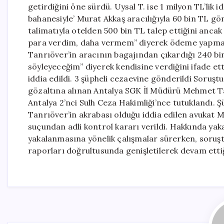
getirdiğini öne sürdü. Uysal T. ise 1 milyon TL’li
bahanesiyle’ Murat Akkaş aracılığıyla 60 bin TL gön
talimatıyla otelden 500 bin TL talep ettiğini ancak
para verdim, daha vermem” diyerek ödeme yapmayı
Tanrıöver’in aracının bagajından çıkardığı 240 b
söyleyeceğim” diyerek kendisine verdiğini ifade et
iddia edildi. 3 şüpheli cezaevine gönderildi Sor
gözaltına alınan Antalya SGK İl Müdürü Mehmet Ta
Antalya 2’nci Sulh Ceza Hakimliği’nce tutuklandı.
Tanrıöver’in akrabası olduğu iddia edilen avukat M
suçundan adli kontrol kararı verildi. Hakkında yaka
yakalanmasına yönelik çalışmalar sürerken, soruştu
raporları doğrultusunda genişletilerek devam ettiğ