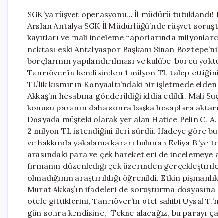
SGK’ya rüşvet operasyonu… İl müdürü tutuklandı! 
Arslan Antalya SGK İl Müdürlüğü’nde rüşvet soruşt
kayıtları ve mali inceleme raporlarında milyonlarca
noktası eski Antalyaspor Başkanı Sinan Boztepe’ni
borçlarının yapılandırılması ve kulübe ‘borcu yokt
Tanrıöver’in kendisinden 1 milyon TL talep ettiğin
TL’lik kısmının Konyaaltı’ndaki bir işletmede elden 
Akkaş’ın hesabına gönderildiği iddia edildi. Mali 
konusu paranın daha sonra başka hesaplara aktarıldı
Dosyada müşteki olarak yer alan Hatice Pelin C. A.
2 milyon TL istendiğini ileri sürdü. İfadeye göre bu
ve hakkında yakalama kararı bulunan Evliya B.’ye t
arasındaki para ve çek hareketleri de incelemeye a
firmanın düzenlediği çek üzerinden gerçekleştirilen
olmadığının araştırıldığı öğrenildi. Etkin pişmanlı
Murat Akkaş’ın ifadeleri de soruşturma dosyasına g
otele gittiklerini, Tanrıöver’in otel sahibi Uysal T.
gün sonra kendisine, “Tekne alacağız, bu parayı ça