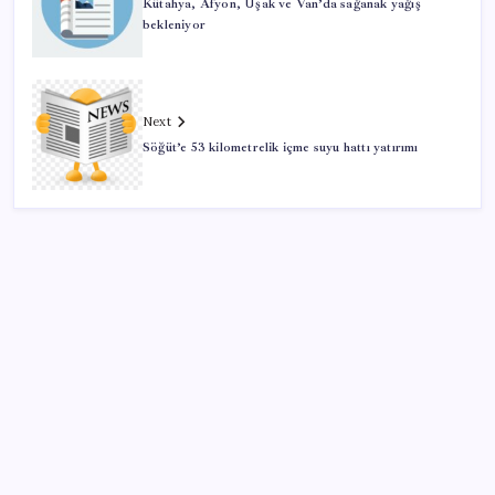
Kütahya, Afyon, Uşak ve Van’da sağanak yağış
bekleniyor
Next
Söğüt’e 53 kilometrelik içme suyu hattı yatırımı
SON YAZILAR
Ekran Kartı Fiyatlarına Zam Yolda: Yüzde 40’a Varan