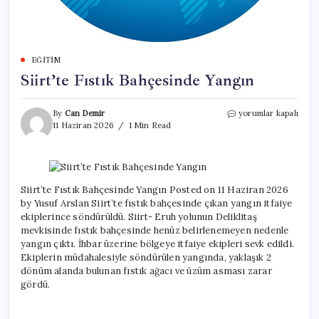
EĞITIM
Siirt’te Fıstık Bahçesinde Yangın
Siirt’te
By
Can Demir
yorumlar kapalı
Fıstık
11 Haziran 2026
1 Min Read
Bahçesinde
Yangın
için
Siirt’te Fıstık Bahçesinde Yangın Posted on 11 Haziran 2026
by Yusuf Arslan Siirt’te fıstık bahçesinde çıkan yangın itfaiye
ekiplerince söndürüldü. Siirt- Eruh yolunun Deliklitaş
mevkisinde fıstık bahçesinde henüz belirlenemeyen nedenle
yangın çıktı. İhbar üzerine bölgeye itfaiye ekipleri sevk edildi.
Ekiplerin müdahalesiyle söndürülen yangında, yaklaşık 2
dönüm alanda bulunan fıstık ağacı ve üzüm asması zarar
gördü.