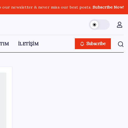
o our newsletter & never miss our best posts.
Subscribe Now!
TIM
İLETİŞİM
Subscribe
SON YAZILAR
Çin’in altın alımında üç yılın rekoru