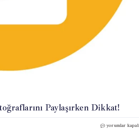
oğraflarını Paylaşırken Dikkat!
Velilere
yorumlar kapal
Önemli
Uyarı: