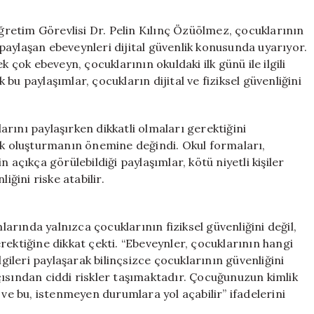
Okul
Fotoğraflarını
retim Görevlisi Dr. Pelin Kılınç Özüölmez, çocuklarının
Paylaşırken
aylaşan ebeveynleri dijital güvenlik konusunda uyarıyor.
Dikkat!
k çok ebeveyn, çocuklarının okuldaki ilk günü ile ilgili
için
bu paylaşımlar, çocukların dijital ve fiziksel güvenliğini
rını paylaşırken dikkatli olmaları gerektiğini
lık oluşturmanın önemine değindi. Okul formaları,
in açıkça görülebildiği paylaşımlar, kötü niyetli kişiler
iğini riske atabilir.
rında yalnızca çocuklarının fiziksel güvenliğini değil,
rektiğine dikkat çekti. “Ebeveynler, çocuklarının hangi
lgileri paylaşarak bilinçsizce çocuklarının güvenliğini
 açısından ciddi riskler taşımaktadır. Çocuğunuzun kimlik
lir ve bu, istenmeyen durumlara yol açabilir” ifadelerini