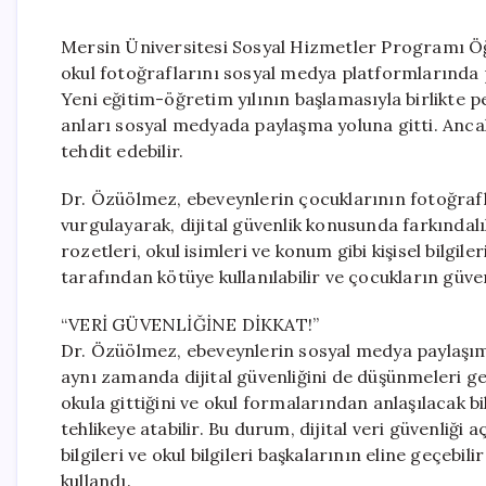
Mersin Üniversitesi Sosyal Hizmetler Programı Öğ
okul fotoğraflarını sosyal medya platformlarında p
Yeni eğitim-öğretim yılının başlamasıyla birlikte pe
anları sosyal medyada paylaşma yoluna gitti. Ancak 
tehdit edebilir.
Dr. Özüölmez, ebeveynlerin çocuklarının fotoğrafla
vurgulayarak, dijital güvenlik konusunda farkında
rozetleri, okul isimleri ve konum gibi kişisel bilgiler
tarafından kötüye kullanılabilir ve çocukların güvenl
“VERİ GÜVENLİĞİNE DİKKAT!”
Dr. Özüölmez, ebeveynlerin sosyal medya paylaşımla
aynı zamanda dijital güvenliğini de düşünmeleri ge
okula gittiğini ve okul formalarından anlaşılacak bi
tehlikeye atabilir. Bu durum, dijital veri güvenliği
bilgileri ve okul bilgileri başkalarının eline geçebi
kullandı.