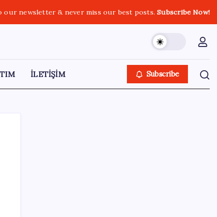
o our newsletter & never miss our best posts.
Subscribe Now!
TIM
İLETİŞİM
Subscribe
SON YAZILAR
İYİ Parti’den ‘çerçeve yasa’ hamlesi:
Komisyon’dan canlı yayın açtı