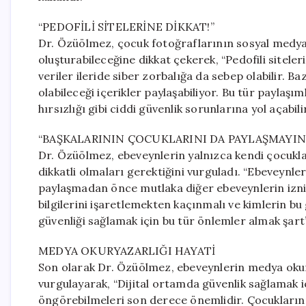
“PEDOFİLİ SİTELERİNE DİKKAT!”
Dr. Özüölmez, çocuk fotoğraflarının sosyal medya 
oluşturabileceğine dikkat çekerek, “Pedofili siteler
veriler ileride siber zorbalığa da sebep olabilir. 
olabileceği içerikler paylaşabiliyor. Bu tür paylaşım
hırsızlığı gibi ciddi güvenlik sorunlarına yol açabili
“BAŞKALARININ ÇOCUKLARINI DA PAYLAŞMAYIN
Dr. Özüölmez, ebeveynlerin yalnızca kendi çocuklar
dikkatli olmaları gerektiğini vurguladı. “Ebeveynle
paylaşmadan önce mutlaka diğer ebeveynlerin iznin
bilgilerini işaretlemekten kaçınmalı ve kimlerin bu 
güvenliği sağlamak için bu tür önlemler almak şart
MEDYA OKURYAZARLIĞI HAYATİ
Son olarak Dr. Özüölmez, ebeveynlerin medya okur
vurgulayarak, “Dijital ortamda güvenlik sağlamak i
öngörebilmeleri son derece önemlidir. Çocuklarının 