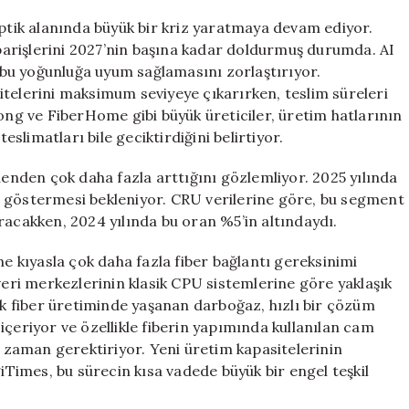
Veri
Merkezleri:
optik alanında büyük bir kriz yaratmaya devam ediyor.
Fiber
siparişlerini 2027’nin başına kadar doldurmuş durumda. AI
Optik
n bu yoğunluğa uyum sağlamasını zorlaştırıyor.
Krizi
itelerini maksimum seviyeye çıkarırken, teslim süreleri
ve
g ve FiberHome gibi büyük üreticiler, üretim hatlarının
2027’ye
limatları bile geciktirdiğini belirtiyor.
Uzayan
Teslimatlar
nenden çok daha fazla arttığını gözlemliyor. 2025 yılında
için
tış göstermesi bekleniyor. CRU verilerine göre, bu segment
racakken, 2024 yılında bu oran %5’in altındaydı.
ne kıyasla çok daha fazla fiber bağlantı gereksinimi
veri merkezlerinin klasik CPU sistemlerine göre yaklaşık
cak fiber üretiminde yaşanan darboğaz, hızlı bir çözüm
içeriyor ve özellikle fiberin yapımında kullanılan cam
e zaman gerektiriyor. Yeni üretim kapasitelerinin
giTimes, bu sürecin kısa vadede büyük bir engel teşkil