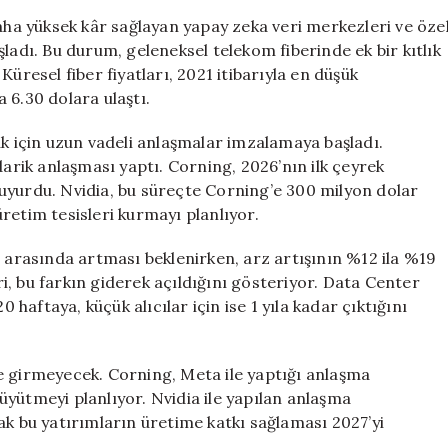
daha yüksek kâr sağlayan yapay zeka veri merkezleri ve öze
ladı. Bu durum, geleneksel telekom fiberinde ek bir kıtlık
üresel fiber fiyatları, 2021 itibarıyla en düşük
 6.30 dolara ulaştı.
ak için uzun vadeli anlaşmalar imzalamaya başladı.
darik anlaşması yaptı. Corning, 2026’nın ilk çeyrek
uyurdu. Nvidia, bu süreçte Corning’e 300 milyon dolar
retim tesisleri kurmayı planlıyor.
5 arasında artması beklenirken, arz artışının %12 ila %19
, bu farkın giderek açıldığını gösteriyor. Data Center
0 haftaya, küçük alıcılar için ise 1 yıla kadar çıktığını
e girmeyecek. Corning, Meta ile yaptığı anlaşma
yütmeyi planlıyor. Nvidia ile yapılan anlaşma
ak bu yatırımların üretime katkı sağlaması 2027’yi