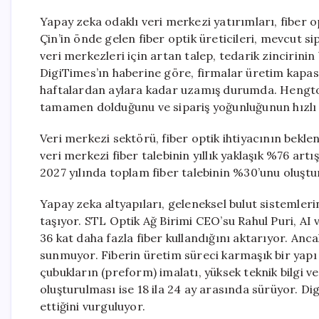
Yapay zeka odaklı veri merkezi yatırımları, fiber 
Çin’in önde gelen fiber optik üreticileri, mevcut 
veri merkezleri için artan talep, tedarik zincirini
DigiTimes’ın haberine göre, firmalar üretim kapas
haftalardan aylara kadar uzamış durumda. Hengton
tamamen dolduğunu ve sipariş yoğunluğunun hızlı tes
Veri merkezi sektörü, fiber optik ihtiyacının bekle
veri merkezi fiber talebinin yıllık yaklaşık %76 ar
2027 yılında toplam fiber talebinin %30’unu oluştu
Yapay zeka altyapıları, geleneksel bulut sistemleri
taşıyor. STL Optik Ağ Birimi CEO’su Rahul Puri, AI 
36 kat daha fazla fiber kullandığını aktarıyor. An
sunmuyor. Fiberin üretim süreci karmaşık bir yapı 
çubukların (preform) imalatı, yüksek teknik bilgi v
oluşturulması ise 18 ila 24 ay arasında sürüyor. Di
ettiğini vurguluyor.