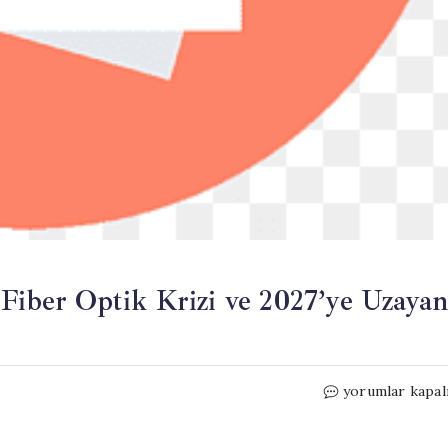
 Fiber Optik Krizi ve 2027’ye Uzaya
Yapay
yorumlar kapal
Zeka
ve