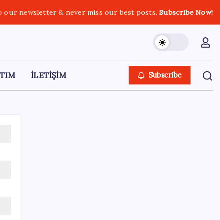
o our newsletter & never miss our best posts.
Subscribe Now!
TIM
İLETİŞİM
Subscribe
SON YAZILAR
Sağlıkta yeni dönem başladı! 81 ilde
tamamen ücretsiz