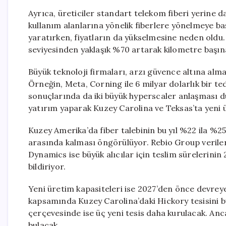
Ayrıca, üreticiler standart telekom fiberi yerine 
kullanım alanlarına yönelik fiberlere yönelmeye baş
yaratırken, fiyatların da yükselmesine neden oldu. K
seviyesinden yaklaşık %70 artarak kilometre başına
Büyük teknoloji firmaları, arzı güvence altına alm
Örneğin, Meta, Corning ile 6 milyar dolarlık bir te
sonuçlarında da iki büyük hyperscaler anlaşması d
yatırım yaparak Kuzey Carolina ve Teksas’ta yeni ü
Kuzey Amerika’da fiber talebinin bu yıl %22 ila %2
arasında kalması öngörülüyor. Rebio Group verileri
Dynamics ise büyük alıcılar için teslim sürelerinin 2
bildiriyor.
Yeni üretim kapasiteleri ise 2027’den önce devrey
kapsamında Kuzey Carolina’daki Hickory tesisini bü
çerçevesinde ise üç yeni tesis daha kurulacak. Anc
bulacak.