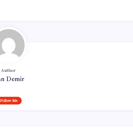
Author
n Demir
Follow Me