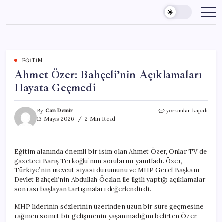
Skip
to
content
EĞITIM
Ahmet Özer: Bahçeli’nin Açıklamaları
Hayata Geçmedi
Ahmet
By
Can Demir
yorumlar kapalı
Özer:
13 Mayıs 2026
2 Min Read
Bahçeli’nin
Açıklamaları
Hayata
Eğitim alanında önemli bir isim olan Ahmet Özer, Onlar TV’de
Geçmedi
gazeteci Barış Terkoğlu’nun sorularını yanıtladı. Özer,
için
Türkiye’nin mevcut siyasi durumunu ve MHP Genel Başkanı
Devlet Bahçeli’nin Abdullah Öcalan ile ilgili yaptığı açıklamalar
sonrası başlayan tartışmaları değerlendirdi.
MHP liderinin sözlerinin üzerinden uzun bir süre geçmesine
rağmen somut bir gelişmenin yaşanmadığını belirten Özer,