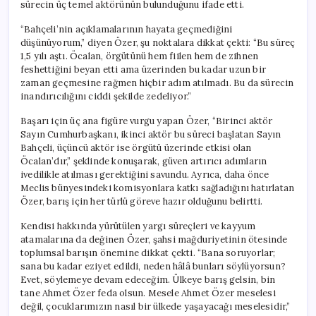
sürecin üç temel aktörünün bulunduğunu ifade etti.
“Bahçeli’nin açıklamalarının hayata geçmediğini
düşünüyorum,” diyen Özer, şu noktalara dikkat çekti: “Bu süreç
1,5 yılı aştı. Öcalan, örgütünü hem fiilen hem de zihnen
feshettiğini beyan etti ama üzerinden bu kadar uzun bir
zaman geçmesine rağmen hiçbir adım atılmadı. Bu da sürecin
inandırıcılığını ciddi şekilde zedeliyor.”
Başarı için üç ana figüre vurgu yapan Özer, “Birinci aktör
Sayın Cumhurbaşkanı, ikinci aktör bu süreci başlatan Sayın
Bahçeli, üçüncü aktör ise örgütü üzerinde etkisi olan
Öcalan’dır,” şeklinde konuşarak, güven artırıcı adımların
ivedilikle atılması gerektiğini savundu. Ayrıca, daha önce
Meclis bünyesindeki komisyonlara katkı sağladığını hatırlatan
Özer, barış için her türlü göreve hazır olduğunu belirtti.
Kendisi hakkında yürütülen yargı süreçleri ve kayyum
atamalarına da değinen Özer, şahsi mağduriyetinin ötesinde
toplumsal barışın önemine dikkat çekti. “Bana soruyorlar;
sana bu kadar eziyet edildi, neden hâlâ bunları söylüyorsun?
Evet, söylemeye devam edeceğim. Ülkeye barış gelsin, bin
tane Ahmet Özer feda olsun. Mesele Ahmet Özer meselesi
değil, çocuklarımızın nasıl bir ülkede yaşayacağı meselesidir,”