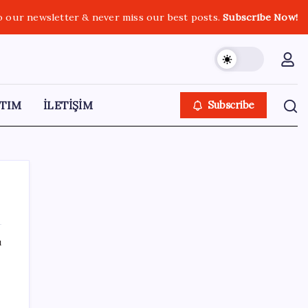
o our newsletter & never miss our best posts.
Subscribe Now!
TIM
İLETİŞİM
Subscribe
ı
SON YAZILAR
Ekran Kartı Fiyatlarına Zam Yolda: Yüzde
40’a Varan Fiyat Artışı