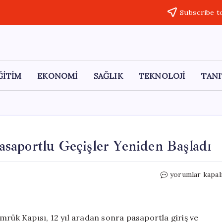
Subscribe t
ĞİTİM
EKONOMİ
SAĞLIK
TEKNOLOJİ
TANI
saportlu Geçişler Yeniden Başladı
Akçakale
yorumlar kapal
Gümrük
Kapısı’nda
Pasaportlu
Geçişler
mrük Kapısı, 12 yıl aradan sonra pasaportla giriş ve