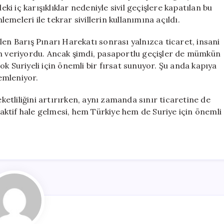
Yeniden
eki iç karışıklıklar nedeniyle sivil geçişlere kapatılan bu
Başladı
lemeleri ile tekrar sivillerin kullanımına açıldı.
için
len Barış Pınarı Harekatı sonrası yalnızca ticaret, insani
in veriyordu. Ancak şimdi, pasaportlu geçişler de mümkün
k Suriyeli için önemli bir fırsat sunuyor. Şu anda kapıya
lemleniyor.
eketliliğini artırırken, aynı zamanda sınır ticaretine de
n aktif hale gelmesi, hem Türkiye hem de Suriye için önemli