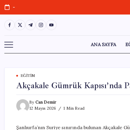
Skip
-
to
content
https://www.facebook.com/
https://twitter.com/
https://t.me/
https://www.instagram.com/
https://youtube.com/
ANA SAYFA
E
EĞITIM
Akçakale Gümrük Kapısı’nda Pa
By
Can Demir
12 Mayıs 2026
1 Min Read
Şanlıurfa’nın Suriye sınırında bulunan Akçakale Gü