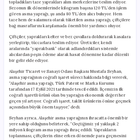
topladıkları taze yaprakları alım merkezlerine teslim ediyor.
Sezonun ilk dönemlerinde kilogram başına 120 TL’den işlem
gören asma yaprağı, şu anda 80 TL’den alıcı buluyor. Hem
taze hem de salamura olarak tüketilen asma yaprağı, çiftçilere
bağ masraflarını karşılamada önemli bir yardımcı oluyor.
Çiftçiler, yaprakları kelter ve bez çuvallara doldurarak kasalara
yerleştirip, tüccarlara teslim ediyor. Üreticiler, kendi
aralarında “yaprakbank” olarak adlandırdıkları sistemle
alıcılardan peşin ödeme alarak hasat dönemine kadar düzenli
bir gelir elde ediyor.
Alaşehir Ticaret ve Sanayi Odası Başkanı Mustafa Seyhan,
asma yaprağının coğrafi işaret süreci hakkında bilgi vererek,
“Alaşehir asma yaprağı, Türk Patent ve Marka Kurumu
tarafından 17 Eylül 2021 tarihinde tescil edildi. İlçemizin ilk
coğrafi işaretli ürünü olan bu yaprağın ekonomik değeri her
geçen yıl artıyor. Coğrafi işaret, taklit ürünlerin önüne geçmek
açısından büyük önem taşıyor,” dedi.
Seyhan ayrıca, Alaşehir asma yaprağının ihracatta önemli bir
yere sahip olduğunu belirterek, “Geçtiğimiz yıl yaklaşık 2
milyon kilogram asma yaprağı ihraç edildi. Yaprakların
toplanması, çiftçilerin eline erken dönemde para geçmesini