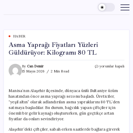
Skip
to
content
HABER
Asma Yaprağı Fiyatları Yüzleri
Güldürüyor: Kilogramı 80 TL
Asma
By
Can Demir
yorumlar kapalı
Yaprağı
15 Mayıs 2026
2 Min Read
Fiyatları
Yüzleri
Güldürüyor:
Manisa’nın Alaşehir ilçesinde, dünyaca ünlü Sultaniye üzüm
Kilogramı
hasatından önce asma yaprağı sezonu başladı. Üreticiler,
80
TL
“yeşil altın” olarak adlandırılan asma yapraklarını 80 TL’den
için
satmaya başladılar. Bu durum, bağcılık yapan çiftçiler için
önemli bir gelir kaynağı oluştururken, gün geçtikçe artan
fiyatlar da onları sevindiriyor.
Alaşehir’deki çiftçiler, sabah erken saatlerde bağlara girerek