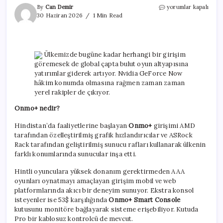
Bulut
By
Can Demir
yorumlar kapalı
oyun
30 Haziran 2026
1 Min Read
yarışına
yeni
bir
isim
Ülkemizde bugüne kadar herhangi bir girişim
daha
göremesek de global çapta bulut oyun altyapısına
katılıyor:
yatırımlar giderek artıyor. Nvidia GeForce Now
Onmo+
hâkim konumda olmasına rağmen zaman zaman
için
yerel rakipler de çıkıyor.
Onmo+ nedir?
Hindistan’da faaliyetlerine başlayan
Onmo+
girişimi AMD
tarafından özelleştirilmiş grafik hızlandırıcılar ve ASRock
Rack tarafından geliştirilmiş sunucu rafları kullanarak ülkenin
farklı konumlarında sunucular inşa etti.
Hintli oyunculara yüksek donanım gerektirmeden AAA
oyunları oynatmayı amaçlayan girişim mobil ve web
platformlarında akıcı bir deneyim sunuyor. Ekstra konsol
isteyenler ise 53$ karşılığında
Onmo+ Smart Console
kutusunu monitöre bağlayarak sisteme erişebiliyor. Kutuda
Pro bir kablosuz kontrolcü de mevcut.