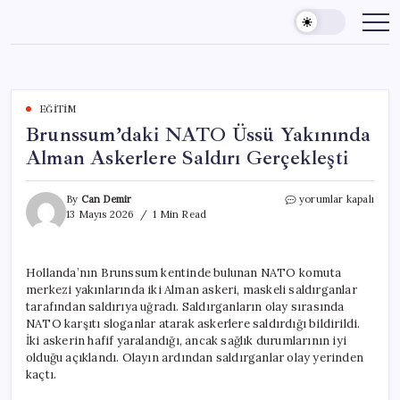
Skip
to
content
EĞITIM
Brunssum’daki NATO Üssü Yakınında
Alman Askerlere Saldırı Gerçekleşti
Brunssum’daki
By
Can Demir
yorumlar kapalı
NATO
13 Mayıs 2026
1 Min Read
Üssü
Yakınında
Alman
Hollanda’nın Brunssum kentinde bulunan NATO komuta
Askerlere
merkezi yakınlarında iki Alman askeri, maskeli saldırganlar
Saldırı
Gerçekleşti
tarafından saldırıya uğradı. Saldırganların olay sırasında
için
NATO karşıtı sloganlar atarak askerlere saldırdığı bildirildi.
İki askerin hafif yaralandığı, ancak sağlık durumlarının iyi
olduğu açıklandı. Olayın ardından saldırganlar olay yerinden
kaçtı.