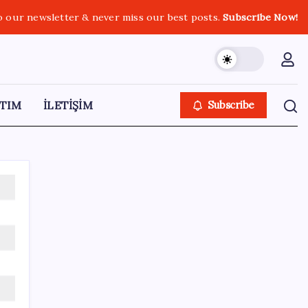
o our newsletter & never miss our best posts.
Subscribe Now!
TIM
İLETİŞİM
Subscribe
SON YAZILAR
Sağlıkta yeni dönem başladı! 81 ilde
tamamen ücretsiz