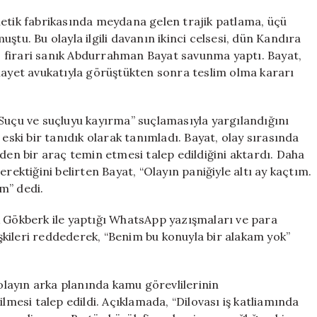
Patlaması:
Firari
metik fabrikasında meydana gelen trajik patlama, üçü
Sanık
ştu. Bu olayla ilgili davanın ikinci celsesi, dün Kandıra
Teslim
 firari sanık Abdurrahman Bayat savunma yaptı. Bayat,
Oldu,
ihayet avukatıyla görüştükten sonra teslim olma kararı
6
Ay
Kaçtı
“Suçu ve suçluyu kayırma” suçlamasıyla yargılandığını
için
 eski bir tanıdık olarak tanımladı. Bayat, olay sırasında
den bir araç temin etmesi talep edildiğini aktardı. Daha
rektiğini belirten Bayat, “Olayın paniğiyle altı ay kaçtım.
m” dedi.
k Gökberk ile yaptığı WhatsApp yazışmaları ve para
lişkileri reddederek, “Benim bu konuyla bir alakam yok”
layın arka planında kamu görevlilerinin
ilmesi talep edildi. Açıklamada, “Dilovası iş katliamında