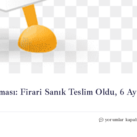
ması: Firari Sanık Teslim Oldu, 6 Ay
Dilovası
yorumlar kapal
Parfüm
Fabrikası