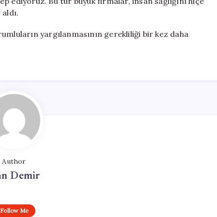
p ediyoruz. Bu tür büyük firmalar, insan sağlığını hiçe
aldı.
umluların yargılanmasının gerekliliği bir kez daha
Author
n Demir
Follow Me