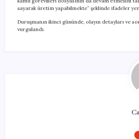
kamu görevlileri dosyasının da devam etmesini tale
sayarak üretim yapabilmekte” şeklinde ifadeler yer 
Duruşmanın ikinci gününde, olayın detayları ve sor
vurgulandı.
Ca