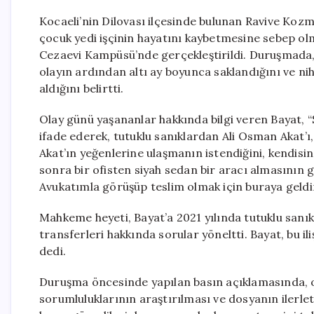
Kocaeli’nin Dilovası ilçesinde bulunan Ravive Koz
çocuk yedi işçinin hayatını kaybetmesine sebep olmu
Cezaevi Kampüsü’nde gerçekleştirildi. Duruşmada,
olayın ardından altı ay boyunca saklandığını ve n
aldığını belirtti.
Olay günü yaşananlar hakkında bilgi veren Bayat, 
ifade ederek, tutuklu sanıklardan Ali Osman Akat’ı,
Akat’ın yeğenlerine ulaşmanın istendiğini, kendisin
sonra bir ofisten siyah sedan bir aracı almasının ge
Avukatımla görüşüp teslim olmak için buraya geldi
Mahkeme heyeti, Bayat’a 2021 yılında tutuklu sanı
transferleri hakkında sorular yöneltti. Bayat, bu i
dedi.
Duruşma öncesinde yapılan basın açıklamasında, o
sorumluluklarının araştırılması ve dosyanın ilerlet