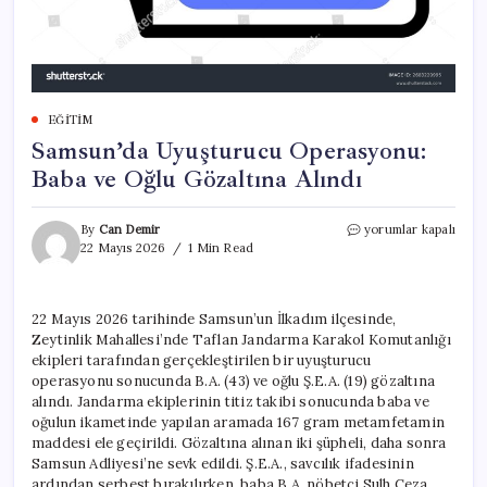
EĞITIM
Samsun’da Uyuşturucu Operasyonu:
Baba ve Oğlu Gözaltına Alındı
Samsun’da
By
Can Demir
yorumlar kapalı
Uyuşturucu
22 Mayıs 2026
1 Min Read
Operasyonu:
Baba
ve
22 Mayıs 2026 tarihinde Samsun’un İlkadım ilçesinde,
Oğlu
Zeytinlik Mahallesi’nde Taflan Jandarma Karakol Komutanlığı
Gözaltına
Alındı
ekipleri tarafından gerçekleştirilen bir uyuşturucu
için
operasyonu sonucunda B.A. (43) ve oğlu Ş.E.A. (19) gözaltına
alındı. Jandarma ekiplerinin titiz takibi sonucunda baba ve
oğulun ikametinde yapılan aramada 167 gram metamfetamin
maddesi ele geçirildi. Gözaltına alınan iki şüpheli, daha sonra
Samsun Adliyesi’ne sevk edildi. Ş.E.A., savcılık ifadesinin
ardından serbest bırakılırken, baba B.A. nöbetçi Sulh Ceza