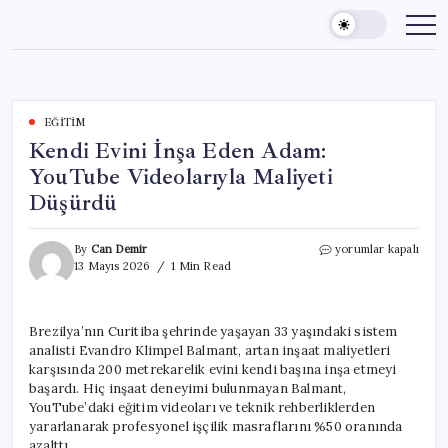
Skip
to
content
EĞITIM
Kendi Evini İnşa Eden Adam:
YouTube Videolarıyla Maliyeti
Düşürdü
Kendi
By
Can Demir
yorumlar kapalı
Evini
13 Mayıs 2026
1 Min Read
İnşa
Eden
Adam:
Brezilya’nın Curitiba şehrinde yaşayan 33 yaşındaki sistem
YouTube
analisti Evandro Klimpel Balmant, artan inşaat maliyetleri
Videolarıyla
Maliyeti
karşısında 200 metrekarelik evini kendi başına inşa etmeyi
Düşürdü
başardı. Hiç inşaat deneyimi bulunmayan Balmant,
için
YouTube’daki eğitim videoları ve teknik rehberliklerden
yararlanarak profesyonel işçilik masraflarını %50 oranında
azalttı.