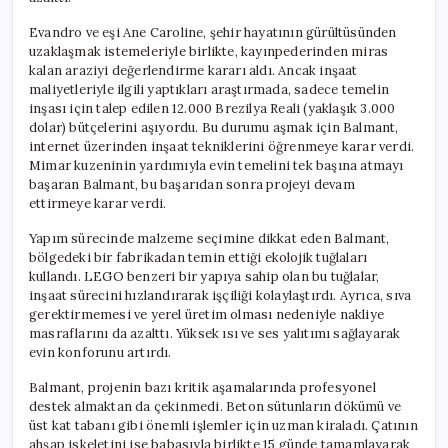
Evandro ve eşi Ane Caroline, şehir hayatının gürültüsünden
uzaklaşmak istemeleriyle birlikte, kayınpederinden miras
kalan araziyi değerlendirme kararı aldı. Ancak inşaat
maliyetleriyle ilgili yaptıkları araştırmada, sadece temelin
inşası için talep edilen 12.000 Brezilya Reali (yaklaşık 3.000
dolar) bütçelerini aşıyordu. Bu durumu aşmak için Balmant,
internet üzerinden inşaat tekniklerini öğrenmeye karar verdi.
Mimar kuzeninin yardımıyla evin temelini tek başına atmayı
başaran Balmant, bu başarıdan sonra projeyi devam
ettirmeye karar verdi.
Yapım sürecinde malzeme seçimine dikkat eden Balmant,
bölgedeki bir fabrikadan temin ettiği ekolojik tuğlaları
kullandı. LEGO benzeri bir yapıya sahip olan bu tuğlalar,
inşaat sürecini hızlandırarak işçiliği kolaylaştırdı. Ayrıca, sıva
gerektirmemesi ve yerel üretim olması nedeniyle nakliye
masraflarını da azalttı. Yüksek ısı ve ses yalıtımı sağlayarak
evin konforunu artırdı.
Balmant, projenin bazı kritik aşamalarında profesyonel
destek almaktan da çekinmedi. Beton sütunların dökümü ve
üst kat tabanı gibi önemli işlemler için uzman kiraladı. Çatının
ahşap iskeletini ise babasıyla birlikte 15 günde tamamlayarak