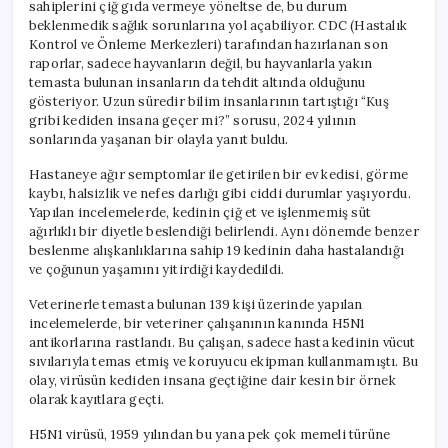
sahiplerini çiğ gıda vermeye yöneltse de, bu durum
beklenmedik sağlık sorunlarına yol açabiliyor. CDC (Hastalık
Kontrol ve Önleme Merkezleri) tarafından hazırlanan son
raporlar, sadece hayvanların değil, bu hayvanlarla yakın
temasta bulunan insanların da tehdit altında olduğunu
gösteriyor. Uzun süredir bilim insanlarının tartıştığı “Kuş
gribi kediden insana geçer mi?” sorusu, 2024 yılının
sonlarında yaşanan bir olayla yanıt buldu.
Hastaneye ağır semptomlar ile getirilen bir ev kedisi, görme
kaybı, halsizlik ve nefes darlığı gibi ciddi durumlar yaşıyordu.
Yapılan incelemelerde, kedinin çiğ et ve işlenmemiş süt
ağırlıklı bir diyetle beslendiği belirlendi. Aynı dönemde benzer
beslenme alışkanlıklarına sahip 19 kedinin daha hastalandığı
ve çoğunun yaşamını yitirdiği kaydedildi.
Veterinerle temasta bulunan 139 kişi üzerinde yapılan
incelemelerde, bir veteriner çalışanının kanında H5N1
antikorlarına rastlandı. Bu çalışan, sadece hasta kedinin vücut
sıvılarıyla temas etmiş ve koruyucu ekipman kullanmamıştı. Bu
olay, virüsün kediden insana geçtiğine dair kesin bir örnek
olarak kayıtlara geçti.
H5N1 virüsü, 1959 yılından bu yana pek çok memeli türüne