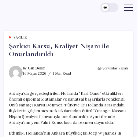
Skip
to
content
SAĞLIK
Şarkıcı Karsu, Kraliyet Nişanı ile
Onurlandırıldı
Şarkıcı
By
Can Demir
yorumlar kapalı
Karsu,
14 Mayıs 2026
1 Min Read
Kraliyet
Nişanı
ile
Antalya’da gerçekleştirilen Hollanda “Kral Günü” etkinlikleri,
Onurlandırıldı
önemli diplomatik atamalar ve sanatsal başarılarla renklendi.
için
Ünlü sanatçı Karsu Dönmez, Türkiye ile Hollanda arasındaki
ilişkilerin güçlenmesine katkılarından ötürü “Orange-Nassau
Nişanı Şövalyesi” unvanıyla onurlandırıldı. Aynı törende
Antalya’nın yeni Fahri Konsolosu da resmen duyuruldu.
Etkinlik, Hollanda’nın Ankara Büyükelçisi Joep Wijnands’ın