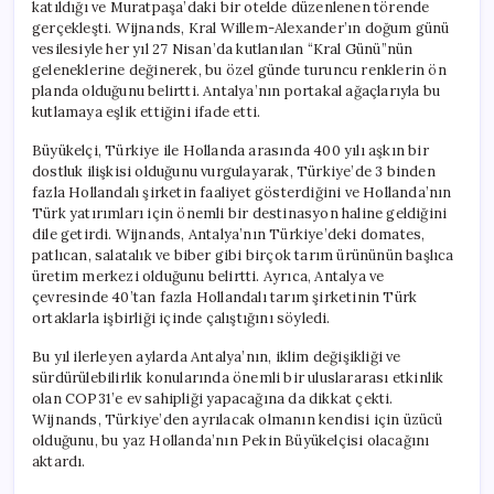
katıldığı ve Muratpaşa’daki bir otelde düzenlenen törende
gerçekleşti. Wijnands, Kral Willem-Alexander’ın doğum günü
vesilesiyle her yıl 27 Nisan’da kutlanılan “Kral Günü”nün
geleneklerine değinerek, bu özel günde turuncu renklerin ön
planda olduğunu belirtti. Antalya’nın portakal ağaçlarıyla bu
kutlamaya eşlik ettiğini ifade etti.
Büyükelçi, Türkiye ile Hollanda arasında 400 yılı aşkın bir
dostluk ilişkisi olduğunu vurgulayarak, Türkiye’de 3 binden
fazla Hollandalı şirketin faaliyet gösterdiğini ve Hollanda’nın
Türk yatırımları için önemli bir destinasyon haline geldiğini
dile getirdi. Wijnands, Antalya’nın Türkiye’deki domates,
patlıcan, salatalık ve biber gibi birçok tarım ürününün başlıca
üretim merkezi olduğunu belirtti. Ayrıca, Antalya ve
çevresinde 40’tan fazla Hollandalı tarım şirketinin Türk
ortaklarla işbirliği içinde çalıştığını söyledi.
Bu yıl ilerleyen aylarda Antalya’nın, iklim değişikliği ve
sürdürülebilirlik konularında önemli bir uluslararası etkinlik
olan COP31’e ev sahipliği yapacağına da dikkat çekti.
Wijnands, Türkiye’den ayrılacak olmanın kendisi için üzücü
olduğunu, bu yaz Hollanda’nın Pekin Büyükelçisi olacağını
aktardı.