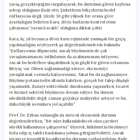
yavaş gerçekleştiğini vurgulayarak, bu durumun güven kaybına
sebep olduğunu ifade etti. Şirketlerin bütçelerini hedef
enflasyona değil, yüzde 30 gibi yüksek bir orana göre
ayarladığını belirten Kara, döviz kurlarını kontrol etme
çabasının “yarım bacaklı” olduğuna dikkat çekti.
Kara, üç yıl boyunca döviz kuru rejiminde yumuşak bir geçiş
yapılmadığını söyleyerek şu değerlendirmelerde bulundu:
“Enflasyonun düşmesini, ancak büyümenin de çok
yavaşlamamasını, istihdamın da azalmamasını istiyoruz.
Ancak bu hedeflere ulaşabilmek için güçlü bir güven ortamına
ihtiyaç var. Güven sağlanmadığı sürece, ekonomiyi
yavaşlatmak zorunda kalıyorsunuz, fakat bu da sağlanamıyor.
Büyüme potansiyelin altında kalırken, gerçek bir talep düşüşü
yaşamadık. Sanayi sektöründe duraksama yaşanırken, ticaret
ve hizmet sektörü büyümeye devam ediyor. Bu durum
sürdürülebilir değil; zaman geçtikçe maliyetler artıyor ve bu,
daha büyük sorunlara yol açabilir.”
Prof. Dr. Erhan Aslanoğlu da mevcut ekonomik durumu
değerlendirirken, “Bir süre kullanılabilecek olan çareleri
sürekli kullanmaya çalışıyoruz” diyerek, hükümetin büyümeyi
feda edip iç talebi baskılama yoluna gittiğini belirtti. Ancak
siyasi ve jeopolitik koşulların bu durumu zorlaştırdığını ifade