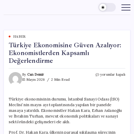
Skip
to
content
HABER
Türkiye Ekonomisine Güven Azalıyor:
Ekonomistlerden Kapsamlı
Değerlendirme
Türkiye
By
Can Demir
yorumlar kapalı
Ekonomisine
15 Mayıs 2026
2 Min Read
Güven
Azalıyor:
Ekonomistlerden
Türkiye ekonomisinin durumu, İstanbul Sanayi Odası (İSO)
Kapsamlı
Meclisi’nin mayıs ayı toplantısında yapılan bir panelde
Değerlendirme
için
masaya yatırıldı. Ekonomistler Hakan Kara, Erhan Aslanoğlu
ve İbrahim Turhan, mevcut ekonomik politikaları ve sanayi
sektöründeki gelişmeleri ele aldı.
Prof. Dr. Hakan Kara, ülkenin parasal sıkılaşma sürecinin